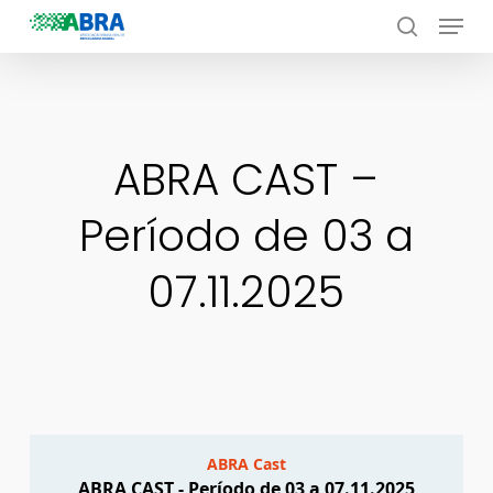
Menu
Skip
to
search
Close
main
Menu
content
ABRA CAST –
Período de 03 a
07.11.2025