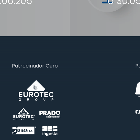
3.06.205
a 30.0
Patrocinador Ouro
P