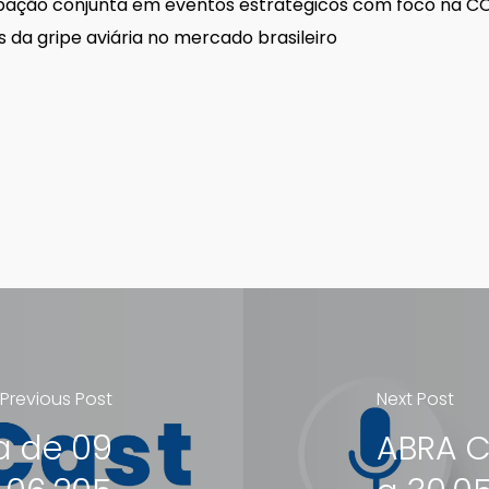
pação conjunta em eventos estratégicos com foco na C
a gripe aviária no mercado brasileiro
Previous Post
Next Post
a de 09
ABRA C