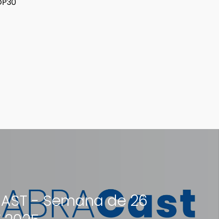
OP30
AST - Semana de 26