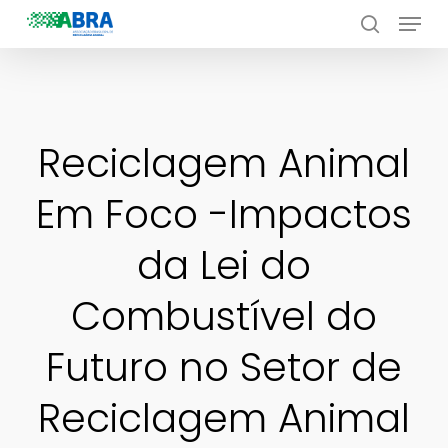
Menu
Skip
to
search
Close
main
Menu
content
Reciclagem Animal
Em Foco -Impactos
da Lei do
Combustível do
Futuro no Setor de
Reciclagem Animal