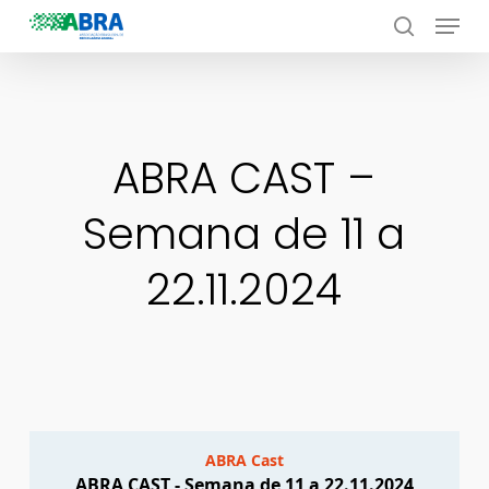
Menu
Skip
to
search
Close
main
Menu
content
ABRA CAST –
Semana de 11 a
22.11.2024