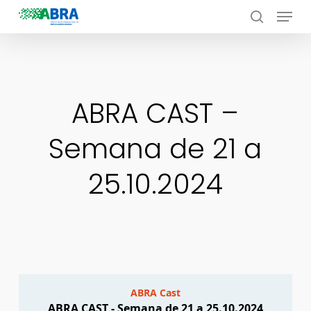
Menu
Skip
to
search
Close
main
Menu
content
ABRA CAST –
Semana de 21 a
25.10.2024