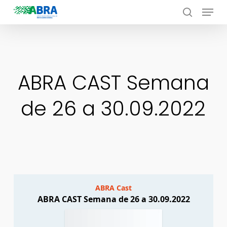
Menu
Skip
to
search
Close
main
Menu
content
ABRA CAST Semana
de 26 a 30.09.2022