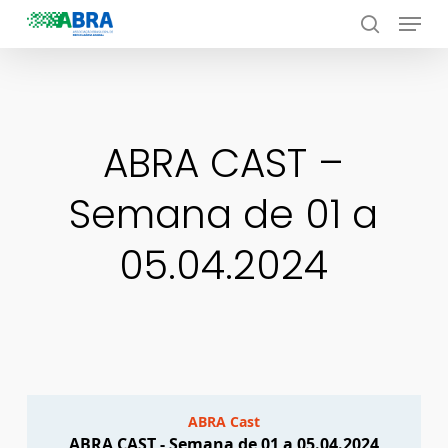
Menu
Skip
to
search
Close
main
Menu
content
ABRA CAST –
Semana de 01 a
05.04.2024